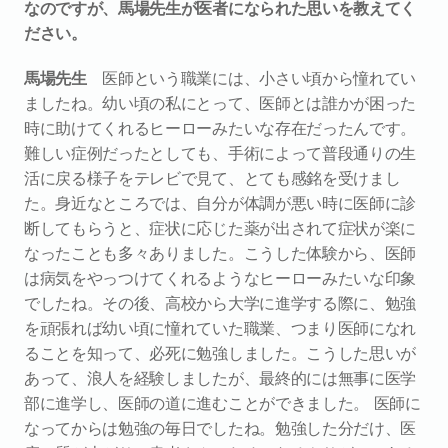
なのですが、馬場先生が医者になられた思いを教えてく
ださい。
馬場先生
　医師という職業には、小さい頃から憧れてい
ましたね。幼い頃の私にとって、医師とは誰かが困った
時に助けてくれるヒーローみたいな存在だったんです。
難しい症例だったとしても、手術によって普段通りの生
活に戻る様子をテレビで見て、とても感銘を受けまし
た。身近なところでは、自分が体調が悪い時に医師に診
断してもらうと、症状に応じた薬が出されて症状が楽に
なったことも多々ありました。こうした体験から、医師
は病気をやっつけてくれるようなヒーローみたいな印象
でしたね。その後、高校から大学に進学する際に、勉強
を頑張れば幼い頃に憧れていた職業、つまり医師になれ
ることを知って、必死に勉強しました。こうした思いが
あって、浪人を経験しましたが、最終的には無事に医学
部に進学し、医師の道に進むことができました。 医師に
なってからは勉強の毎日でしたね。勉強した分だけ、医