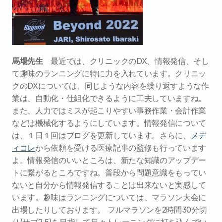
馬場先生
　最近では、クリニックのDX、情報発信、そし
て趣味のランニングに特に力を入れています。クリニッ
クのDXについては、同じような内容を繰り返すような作
業は、自動化・仕組化できるように工夫していますね。
また、人力ではミスが起こりやすい事務作業・会計作業
などは機械化するようにしています。情報発信について
は、１日１回はブログを更新しています。さらに、
メデ
ィコレ
から依頼を受ける医療記事の監修も行っています
よ。情報発信のいいところは、新たな知識のアップデー
トに繋がるところですね。普段から問題意識をもってい
ないと自分から情報発信することは出来ないと実感して
います。趣味はランニングについては、マラソン大会に
出場したりしております。 フルマラソンを2時間30分切
り(サブ2.5)を目指して日々トレーニングに打ち込んでい