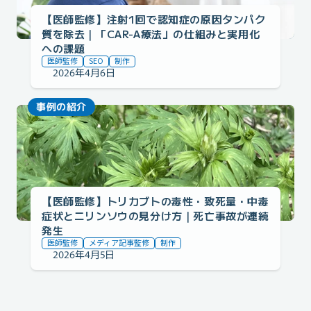
【医師監修】注射1回で認知症の原因タンパク
質を除去｜「CAR-A療法」の仕組みと実用化
への課題
医師監修
SEO
制作
2026年4月6日
事例の紹介
【医師監修】トリカブトの毒性・致死量・中毒
症状とニリンソウの見分け方｜死亡事故が連続
発生
医師監修
メディア記事監修
制作
2026年4月5日