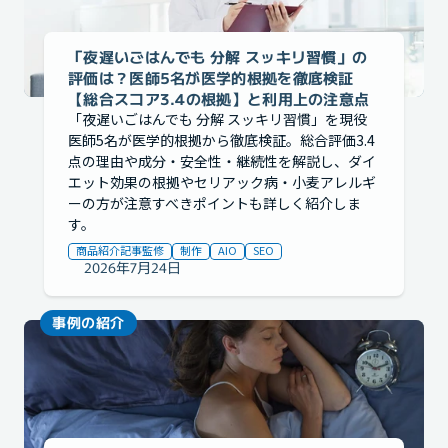
「夜遅いごはんでも 分解 スッキリ習慣」の
評価は？医師5名が医学的根拠を徹底検証
【総合スコア3.4の根拠】と利用上の注意点
「夜遅いごはんでも 分解 スッキリ習慣」を現役
医師5名が医学的根拠から徹底検証。総合評価3.4
点の理由や成分・安全性・継続性を解説し、ダイ
エット効果の根拠やセリアック病・小麦アレルギ
ーの方が注意すべきポイントも詳しく紹介しま
す。
商品紹介記事監修
制作
AIO
SEO
2026年7月24日
事例の紹介