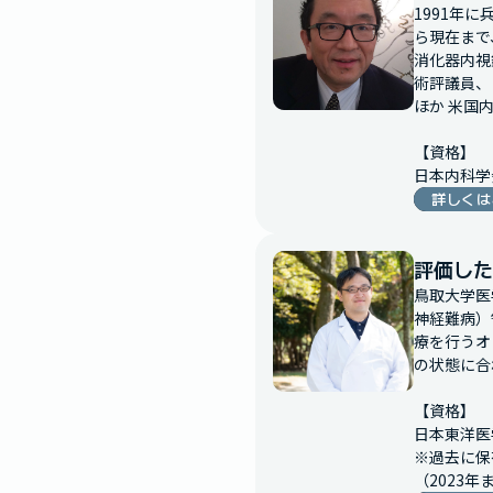
1991年
ら現在まで
消化器内視
術評議員、
ほか 米国内
【資格】

日本内科学
詳しくは
評価した
鳥取大学医
神経難病）
療を行うオ
の状態に合
【資格】

日本東洋医
※過去に保
（2023年