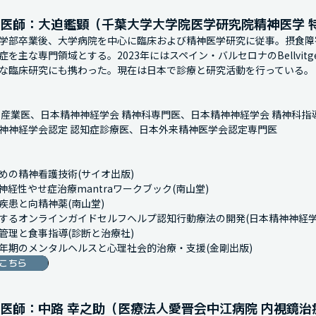
医師：大迫鑑顕（千葉大学大学院医学研究院精神医学 
学部卒業後、大学病院を中心に臨床および精神医学研究に従事。摂食障
を主な専門領域とする。2023年にはスペイン・バルセロナのBellvitge Univ
な臨床研究にも携わった。現在は日本で診療と研究活動を行っている。

 産業医、日本精神神経学会 精神科専門医、日本精神神経学会 精神科指
神神経学会認定 認知症診療医、日本外来精神医学会認定専門医

めの精神看護技術(サイオ出版)

経性やせ症治療mantraワークブック(南山堂)

疾患と向精神薬(南山堂)

するオンラインガイドセルフヘルプ認知行動療法の開発(日本精神神経学会 
管理と食事指導(診断と治療社)

こちら
医師：中路 幸之助（医療法人愛晋会中江病院 内視鏡治