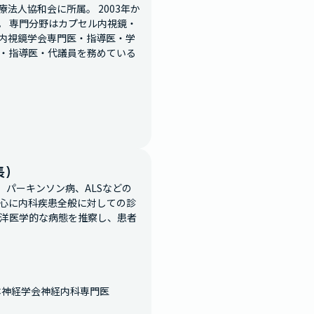
療法人協和会に所属。 2003年か
。 専門分野はカプセル内視鏡・
内視鏡学会専門医・指導医・学
・指導医・代議員を務めている
長）
症、パーキンソン病、ALSなどの
心に内科疾患全般に対しての診
東洋医学的な病態を推察し、患者
本神経学会神経内科専門医