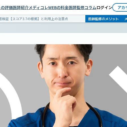
依頼者としてログイン
らの評価
医師紹介
メディコレWEBの料金
医師監修コラム
ログイン
アカ
医師としてログイン
医師監修のメリット
検証【スコア3.7の根拠】と利用上の注意点