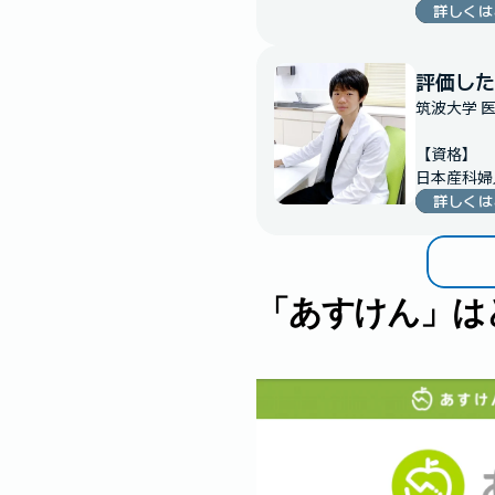
詳しくは
評価した
筑波大学 
【資格】

日本産科婦
詳しくは
「あすけん」は