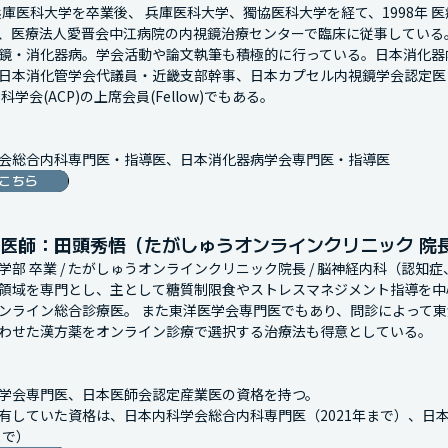
に兵庫医科大学を卒業後、 兵庫医科大学、獨協医科大学を経て、1998年 医
、医療法人愛晋会中江病院の内視鏡治療センターで臨床に従事している
鏡・消化器病。学会活動や論文執筆も積極的に行っている。日本消化器
日本消化管学会代議員・近畿支部幹事、日本カプセル内視鏡学会認定医
科学会(ACP)の上席会員(Fellow)でもある。

会総合内科専門医・指導医、日本消化器病学会専門医・指導医
こちら
医師：田頭秀悟（たがしゅうオンラインクリニック 院
学部 卒業 / たがしゅうオンラインクリニック院長 / 脳神経内科（認知
領域を専門とし、主として糖質制限食やストレスマネジメント指導を中
ンライン総合診療医。 また東洋医学会専門医でもあり、問診によって
わせた漢方薬をオンライン診療で選択する治療法も得意としている。

学会専門医、日本医師会認定産業医の資格を持つ。

有していた資格は、日本内科学会総合内科専門医（2021年まで）、日
まで）