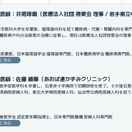
医師：井筒琢磨（医療法人社団 啓愛会 理事 / 岩手県
に岩手医科大学を卒業後、循環器内科を経て糖尿病・代謝・腎臓内科を専
糖尿病や内分泌疾患の治療に従事し、現在は医療法人社団啓愛会の理事も
 産業医、日本循環器学会 循環器専門医、日本糖尿病学会 糖尿病専門医
こちら
医師：佐藤 綾華（あおば通かずみクリニック）
医学部医学科を卒業し、石巻赤十字病院で初期研修を修了。その後石巻
済病院産婦人科、東北大学病院産婦人科、仙台市立病院産婦人科を経て
身医学会 認定更年期指導士、日本専門医機構 産婦人科専門医
こちら