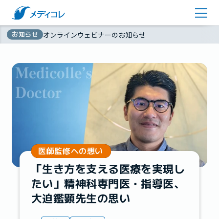
医師監修コラム
アカウント登録
お知らせ
オンラインウェビナーのお知らせ
お問い合わせ
無
資料ダウンロード
料
医師監修への想い
「生き方を支える医療を実現し
たい」精神科専門医・指導医、
大迫鑑顕先生の思い