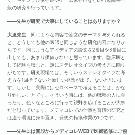
般の研究を行っています。
――先生が研究で大事にしていることはありますか？
大迫先生
　同じような内容で論文のテーマを与えられる
と、どうしても他の医師と同じような研究内容になりが
ちです。同じようなアイディアの論文を2番目や3番目に
出しても、あまり価値がないと思っています。臨床医と
して経験を積むと、逆にステレオタイプの考え方に陥り
がちです。研究現場では、そういうステレオタイプな考
え方を1回捨てないと新しい発想が出てこないと思いま
す。しかし、実際にはゼロベースで考えることは、かな
り難しいことです。そういう時には、他の職種の人に会
ったり、色々なところに行って視野を広げることが大事
だと思っています。メディコレでの仕事も普段の研究と
は違う環境に身を置き、発想の転換作業の1つです。
――先生には普段からメディコレWEBで医師監修にご協