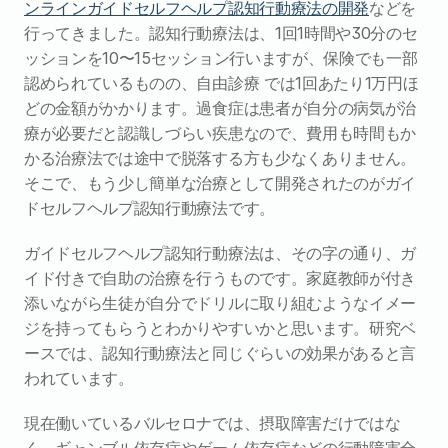
ンラインガイドセルフヘルプ認知行動療法の開発
などを
行ってきました。認知行動療法は、1回1時間や30分のセ
ッションを10〜15セッション行いますが、保険でも一部
認められているものの、自由診療 では1回あたり1万円ほ
どの金額がかかります。過食症は患者が自分の病気が治
療が必要だと認識しづらい疾患なので、費用も時間もか
かる治療法では途中で脱落する方も少なくありません。
そこで、もう少し簡単な治療として開発されたのがガイ
ドセルフヘルプ認知行動療法です。
ガイドセルフヘルプ認知行動療法は、その字の通り、ガ
イド付きで自助の治療を行うものです。家庭教師が付き
添いながら生徒が自分でドリルに取り組むようなイメー
ジを持ってもらうとわかりやすいかと思います。研究ベ
ースでは、認知行動療法と同じぐらいの効果があると言
われています。
現在働いているバルセロナでは、摂取障害だけではな
く、ギャンブル依存症やゲーム依存症などの行動障害全