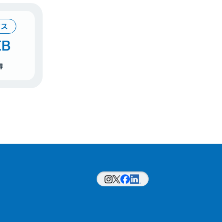
ビス
B
得