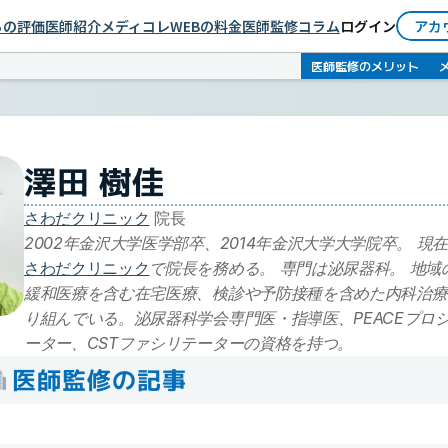
依頼者としてログイン
らの評価
医師紹介
メディコレWEBの料金
医師監修コラム
ログイン
アカ
医師としてログイン
医師監修のメリット
澤田 樹佳
さわだクリニック
 院長
2002年金沢大学医学部卒、2014年金沢大学大学院卒。 現
さわだクリニック
で院長を務める。 専門は泌尿器科。 地域
緩和医療を含む在宅医療、検診や予防接種を含めた内科治療
り組んでいる。泌尿器科学会専門医・指導医、PEACEプロ
ーター、CSTファシリテーターの資格を持つ。
医師監修の記事