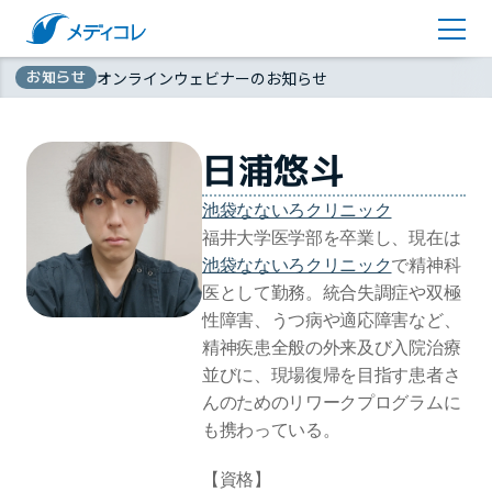
医師監修コラム
アカウント登録
お知らせ
オンラインウェビナーのお知らせ
お問い合わせ
無
資料ダウンロード
日浦悠斗
料
池袋なないろクリニック
福井大学医学部を卒業し、現在は
池袋なないろクリニック
で精神科
医として勤務。統合失調症や双極
性障害、うつ病や適応障害など、
精神疾患全般の外来及び入院治療
並びに、現場復帰を目指す患者さ
んのためのリワークプログラムに
も携わっている。
【資格】