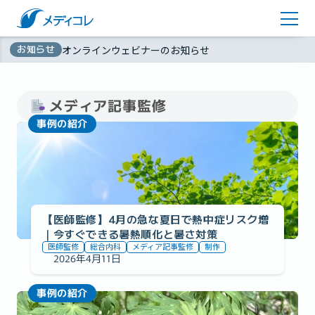
医師監修コラム
アカウント登録
お知らせ
オンラインウェビナーのお知らせ
お問い合わせ
無
資料ダウンロード
料
メディア記事監修
事例の紹介
【医師監修】4月の急な夏日で熱中症リスク増
｜今すぐできる暑熱順化と暑さ対策
医師監修
総合内科
メディア記事監修
制作
2026年4月11日
事例の紹介