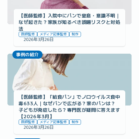
【医師監修】入院中にパンで窒息・意識不明｜
なぜ起きた？家族が知るべき誤嚥リスクと対処
法
医師監修
メディア記事監修
制作
2026年3月26日
事例の紹介
【医師監修】「給食パン」でノロウイルス食中
毒633人｜なぜパンで広がる？家のパンは？
子どもが発症したら？専門医が疑問に答えます
【2026年3月】
医師監修
メディア記事監修
制作
2026年3月26日