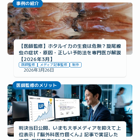
事例の紹介
【医師監修】ホタルイカの生食は危険？旋尾線
虫の症状・原因・正しい予防法を専門医が解説
【2026年3月】
医師監修
メディア記事監修
制作
2026年3月26日
医師監修のメリット
判決当日公開、いまも大手メディアを抑えて上
位表示|『脳外科医竹田くん』記事で実証した