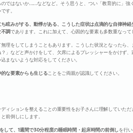
るのではないか……などなど。そう思うと、つい「教育的に」強
いです。
立ち眩みがする、動悸がある、こうした症状は点滴的な自律神経
な不調
であります。これに加えて、心因的な要素も多数重なって
て無理をしてしまうこともあります。こうした状況となったら、
ね？」などと声かけをして、欠席によるプレッシャーをかけず、
い込まないような対応をしてください。
神的な要素からも生じる
ことをご両親が認識してください。
ンディションを整えることの重要性をお子さんに理解していただ
りと前倒しにします。
をして、1週間で30分程度の睡眠時間・起床時間の前倒し
を行い