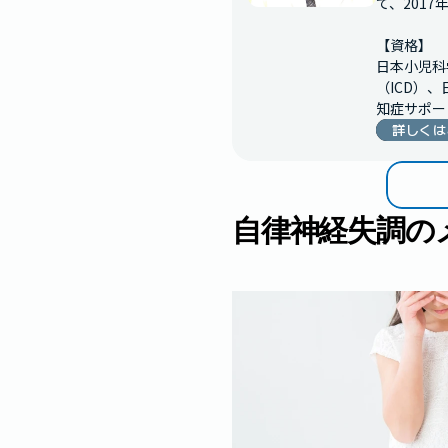
て、201
【資格】

日本小児科
（ICD）
知症サポー
詳しくは
自律神経失調の