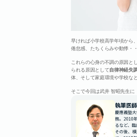
早ければ小学校高学年頃から
倦怠感、たちくらみや動悸・
これらの心身の不調の原因と
られる原因として
自律神経失
体、そして家庭環境や学校な
そこで今回は武井 智昭先生に
執筆医師
慶應義塾大
務。201
るなど、臨
その後、横