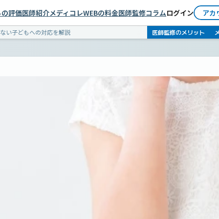
依頼者としてログイン
らの評価
医師紹介
メディコレWEBの料金
医師監修コラム
ログイン
アカ
医師としてログイン
医師監修のメリット
ない子どもへの対応を解説