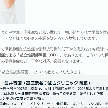
、また中学生・高校生など若い世代で、朝が起きられず学校を休
・・・など様々な心身の不調を訴える方が増加しています。
して甲状腺機能亢進症や副腎皮質機能低下や心疾患なども鑑別す
調症による「起立性調節障害（OD）」
があります。こういった
どの環境整備など、丁寧な対応が必要となります。
「起立性調整障害」について教えていただきます。
：武井智昭（高座渋谷つばさクリニック 院長）
学医学部を2002年に卒業後、立川共済病院を経て、2005年より平塚
0年には北里大学 北里研究所 病原微生物分子疫学教室に兼任として所属
床と学術の両面で実績を積む。

浜市内のスマイルこどもクリニックで副院長、小谷クリニック 内科・