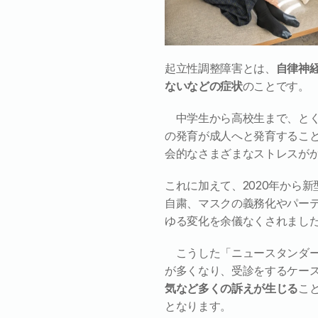
起立性調整障害とは、
自律神
ないなどの症状
のことです。
　中学生から高校生まで、と
の発育が成人へと発育するこ
会的なさまざまなストレスが
これに加えて、2020年から
自粛、マスクの義務化やパー
ゆる変化を余儀なくされまし
　こうした「ニュースタンダ
が多くなり、受診をするケー
気など多くの訴えが生じる
こ
となります。