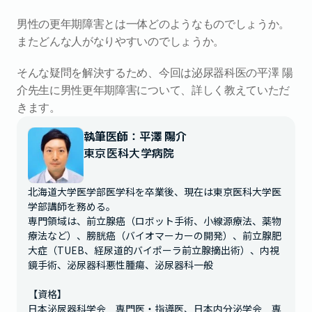
男性の更年期障害とは一体どのようなものでしょうか。
またどんな人がなりやすいのでしょうか。
そんな疑問を解決するため、今回は泌尿器科医の平澤 陽
介先生に男性更年期障害について、詳しく教えていただ
きます。
執筆医師：平澤 陽介
東京医科大学病院
北海道大学医学部医学科を卒業後、現在は東京医科大学医
学部講師を務める。

専門領域は、前立腺癌（ロボット手術、小線源療法、薬物
療法など）、膀胱癌（バイオマーカーの開発）、前立腺肥
大症（TUEB、経尿道的バイポーラ前立腺摘出術）、内視
鏡手術、泌尿器科悪性腫瘍、泌尿器科一般

【資格】

日本泌尿器科学会　専門医・指導医、日本内分泌学会　専