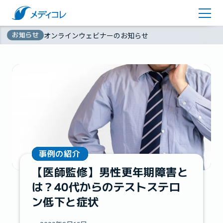
医師監修コラム
アカウント登録
お知らせ
オンラインウェビナーのお知らせ
お問い合わせ
無
資料ダウンロード
料
事例の紹介
【医師監修】男性更年期障害と
は？40代からのテストステロ
ン低下と症状