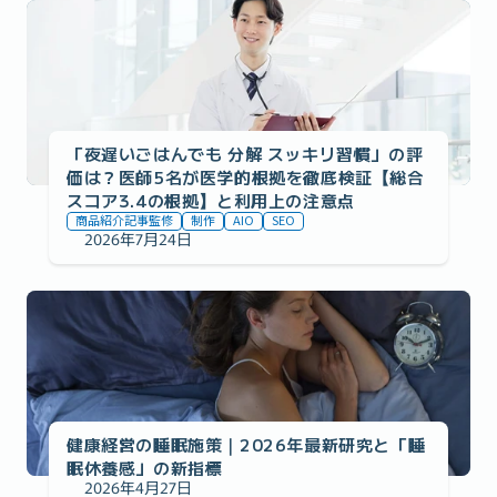
事例の紹介
「夜遅いごはんでも 分解 スッキリ習慣」の評
価は？医師5名が医学的根拠を徹底検証【総合
スコア3.4の根拠】と利用上の注意点
商品紹介記事監修
制作
AIO
SEO
2026年7月24日
事例の紹介
健康経営の睡眠施策｜2026年最新研究と「睡
眠休養感」の新指標
2026年4月27日