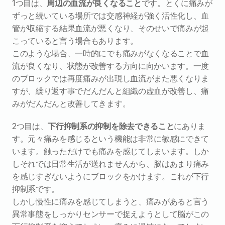
1つ目は、
周辺の血流が良くなること
です。とくに痛みが
ずっと続いている場所では交感神経が強く活性化し、血
管が収縮する結果血流が悪くなり、そのせいで痛みが起
こっていると言う場合もあります。
このような場合、一時的にでも痛みがなくなることで血
流が良くなり、状態が改善する方向に向かいます。一度
のブロックでは再度痛みが出現し血流がまた悪くなりま
すが、繰り返す事でだんだんと組織の虚血が改善し、痛
みがだんだんと改善してきます。
2つ目は、
下行抑制系の抑制を除去できること
にありま
す。元々痛みを感じるという機能は非常に敏感にできて
います。触っただけでも痛みを感じてしまいます。しか
しそれでは日常生活が送れませんから、脳はあまり痛み
を感じすぎないようにブロックをかけます。これが下行
抑制系です。
しかし慢性に痛みを感じてしまうと、痛みがあると言う
異常事態をしっかりセンサーで捉えようとして脳がこの