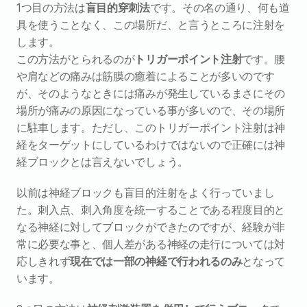
1つ目の方法は
盲目的穿刺法
です。その名の通り、何も道
具を使うことなく、この場所だ、と言うところに注射を
します。
この方法がとられるのが
トリガーポイント注射
です。腰
や肩などの痛みは筋膜の癒着によることが多いのです
が、そのようなときには痛みが発生しているまさにその
場所が痛みの原因になっている事が多いので、その場所
に駐車します。ただし、このトリガーポイント注射は神
経をターゲットにしているわけではないので正確には神
経ブロックとは言えないでしょう。
以前は神経ブロックも盲目的注射をよく行っていまし
た。刺入点、刺入角度を統一することである程度目的と
なる神経に対してブロックができたのですが、経験が非
常に必要な事と、個人差がある神経の走行については対
応しきれず
現在では一部の神経で行われるのみ
となって
います。