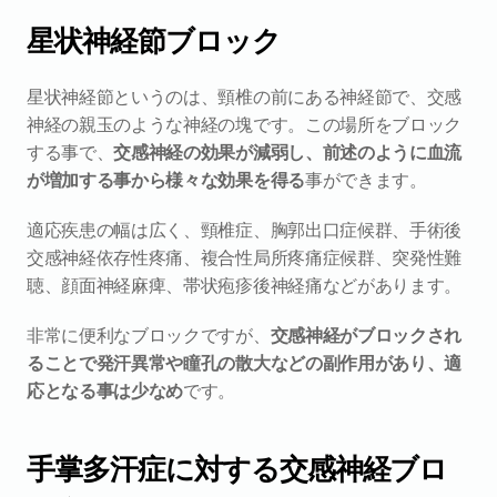
星状神経節ブロック
星状神経節というのは、頸椎の前にある神経節で、交感
神経の親玉のような神経の塊です。この場所をブロック
する事で、
交感神経の効果が減弱し、前述のように血流
が増加する事から様々な効果を得る
事ができます。
適応疾患の幅は広く、頸椎症、胸郭出口症候群、手術後
交感神経依存性疼痛、複合性局所疼痛症候群、突発性難
聴、顔面神経麻痺、帯状疱疹後神経痛などがあります。
非常に便利なブロックですが、
交感神経がブロックされ
ることで発汗異常や瞳孔の散大などの副作用があり、適
応となる事は少なめ
です。
手掌多汗症に対する交感神経ブロ