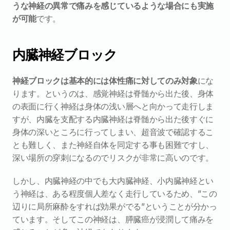
うな神経の異常で痛みを感じているような場合にも実施
が可能
です。
内臓神経ブロック
神経ブロックは基本的には体性痛に対してのみ対象
にな
ります。というのは、感覚神経は脊髄から出た後、身体
の表面に行く神経は身体の浅い層へと向かって走行しま
すが、内臓を支配する内臓神経は脊髄から出た後すぐに
身体の深いところに行ってしまい、超音波で確認するこ
とも難しく、また神経自体を同定する事も困難ですし、
深い場所の穿刺になるのでリスクが非常に高いのです。
しかし、内臓神経の中でも大内臓神経、小内臓神経とい
う神経は、ある程度個人差なく走行しているため、”この
辺りに局所麻酔をすれば効果がでる”ということが分かっ
ています。そしてこの神経は、膵臓癌が浸潤して痛みを