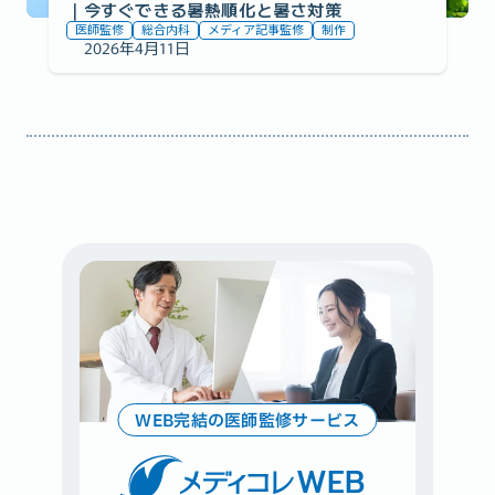
｜今すぐできる暑熱順化と暑さ対策
医師監修
総合内科
メディア記事監修
制作
2026年4月11日
WEB完結の医師監修サービス
WEB