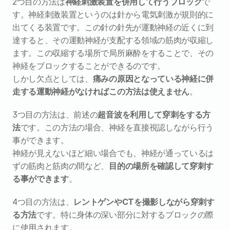
2つ目の方法は
神経刺激装置を併用して行うブロック
で
す。神経刺激装置というのは針から電気刺激が規則的に
出てくる装置です。この針の針先が運動神経の近くに到
達すると、その運動神経が支配する領域の筋肉が収縮し
ます。この収縮する場所で局所麻酔をすることで、その
神経をブロックすることができるのです。
しかし欠点としては、
痛みの原因となっている神経に併
走する運動神経がなければこの方法は使えません
。
3つ目の方法は、前述の
超音波を利用して穿刺をする方
法
です。この方法の場合、神経を直接視認しながら行う
事ができます。
神経が見えないほど細い場合でも、神経が通っているは
ずの筋肉と筋肉の間など、
目的の場所を確認して穿刺す
る事ができます
。
4つ目の方法は、
レントゲンやCTを撮影しながら穿刺す
る方法
です。特に身体の深い部分に対するブロックの際
に使用されます。