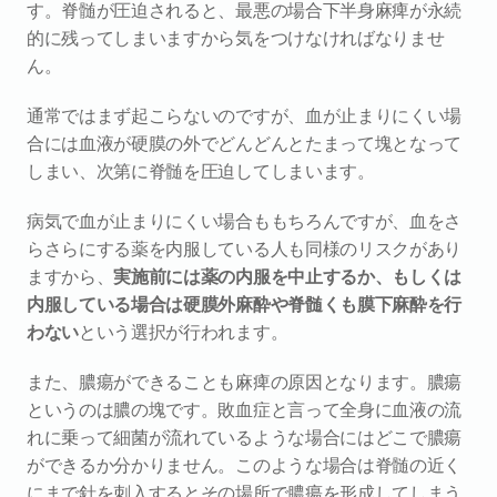
す。脊髄が圧迫されると、最悪の場合下半身麻痺が永続
的に残ってしまいますから気をつけなければなりませ
ん。
通常ではまず起こらないのですが、血が止まりにくい場
合には血液が硬膜の外でどんどんとたまって塊となって
しまい、次第に脊髄を圧迫してしまいます。
病気で血が止まりにくい場合ももちろんですが、血をさ
らさらにする薬を内服している人も同様のリスクがあり
ますから、
実施前には薬の内服を中止するか、もしくは
内服している場合は硬膜外麻酔や脊髄くも膜下麻酔を行
わない
という選択が行われます。
また、膿瘍ができることも麻痺の原因となります。膿瘍
というのは膿の塊です。敗血症と言って全身に血液の流
れに乗って細菌が流れているような場合にはどこで膿瘍
ができるか分かりません。このような場合は脊髄の近く
にまで針を刺入するとその場所で膿瘍を形成してしまう