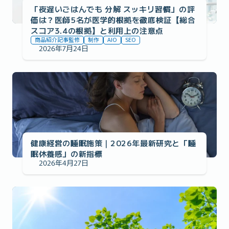
「夜遅いごはんでも 分解 スッキリ習慣」の評
価は？医師5名が医学的根拠を徹底検証【総合
スコア3.4の根拠】と利用上の注意点
商品紹介記事監修
制作
AIO
SEO
2026年7月24日
事例の紹介
健康経営の睡眠施策｜2026年最新研究と「睡
眠休養感」の新指標
2026年4月27日
事例の紹介