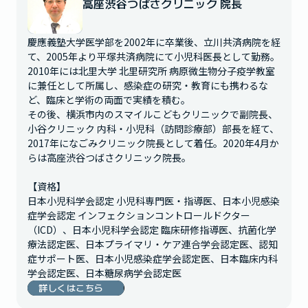
高座渋谷つばさクリニック 院長
慶應義塾大学医学部を2002年に卒業後、立川共済病院を経
て、2005年より平塚共済病院にて小児科医長として勤務。
2010年には北里大学 北里研究所 病原微生物分子疫学教室
に兼任として所属し、感染症の研究・教育にも携わるな
ど、臨床と学術の両面で実績を積む。

その後、横浜市内のスマイルこどもクリニックで副院長、
小谷クリニック 内科・小児科（訪問診療部）部長を経て、
2017年になごみクリニック院長として着任。2020年4月か
らは高座渋谷つばさクリニック院長。

【資格】

日本小児科学会認定 小児科専門医・指導医、日本小児感染
症学会認定 インフェクションコントロールドクター
（ICD）、日本小児科学会認定 臨床研修指導医、抗菌化学
療法認定医、日本プライマリ・ケア連合学会認定医、認知
症サポート医、日本小児感染症学会認定医、日本臨床内科
学会認定医、日本糖尿病学会認定医
詳しくはこちら