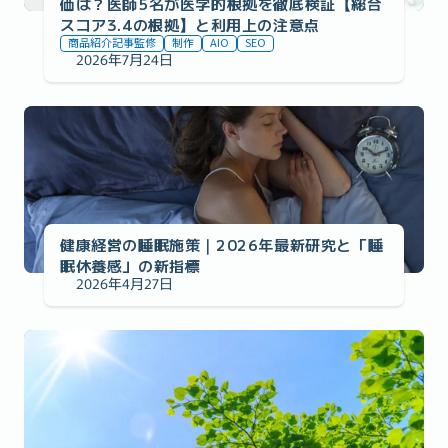
価は？医師5名が医学的根拠を徹底検証【総合
スコア3.4の根拠】と利用上の注意点
商品紹介記事監修
制作
AIO
SEO
2026年7月24日
事例の紹介
健康経営の睡眠施策｜2026年最新研究と「睡
眠休養感」の新指標
2026年4月27日
事例の紹介