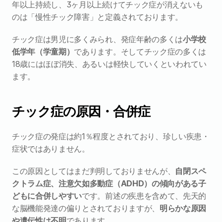
年以上持続し、3ヶ月以上続けてチック症が消えないも
のは「慢性チック障害」と定義されております。
チック症は男児に多くみられ、発症年齢の多くは
小学校
低学年（学童期）
であります。そしてチック症の多くは
18歳にはほぼ消失、あるいは軽快していくといわれてい
ます。
チック症の原因・合併症
チック症の発症は約1％程度とされており、珍しい疾患・
症状ではありません。
この原因としてはまだ判明しておりませんが、
自閉スペ
クトラム症、注意欠如多動症（ADHD）の傾向がある子
どもに合併しやすい
です。前述の疾患を含めて、先天的
な脳機能発達の偏りとされておりますが、
明らかな原因
や遺伝性は不明
であります。