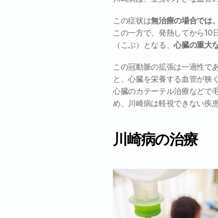
この症状は
無治療の場合では、
この一方で、発熱してから10
（こぶ）となる、
心臓の重大
この冠動脈の拡張は一過性で
と、心臓を栄養する血管が狭
心臓のカテーテル治療などで
め、川崎病は軽視できない疾
川崎病の治療