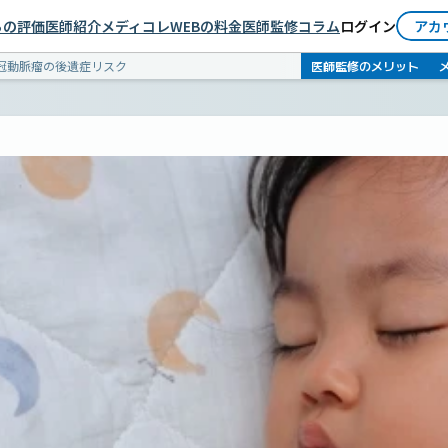
依頼者としてログイン
らの評価
医師紹介
メディコレWEBの料金
医師監修コラム
ログイン
アカ
医師としてログイン
医師監修のメリット
冠動脈瘤の後遺症リスク