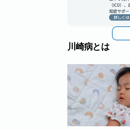
（ICD）
知症サポー
詳しくは
川崎病とは