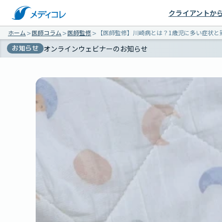
クライアントか
ホーム
＞
医師コラム
＞
医師監修
＞
【医師監修】川崎病とは？1歳児に多い症状と
お知らせ
オンラインウェビナーのお知らせ