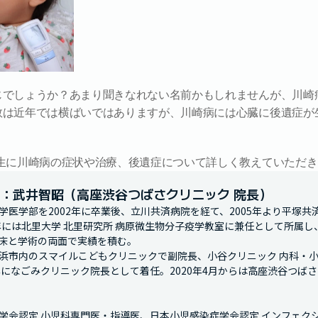
じでしょうか？あまり聞きなれない名前かもしれませんが、川崎
数は近年では横ばいではありますが、川崎病には心臓に後遺症が
先生に川崎病の症状や治療、後遺症について詳しく教えていただき
：武井智昭（高座渋谷つばさクリニック 院長）
学医学部を2002年に卒業後、立川共済病院を経て、2005年より平塚
0年には北里大学 北里研究所 病原微生物分子疫学教室に兼任として所属
床と学術の両面で実績を積む。

浜市内のスマイルこどもクリニックで副院長、小谷クリニック 内科・
7年になごみクリニック院長として着任。2020年4月からは高座渋谷つばさ
学会認定 小児科専門医・指導医、日本小児感染症学会認定 インフェク