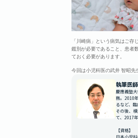
「川崎病」という病気はご存
鑑別が必要であること、患者
ておく必要があります。
今回は小児科医の武井 智昭
執筆医師
慶應義塾大
務。201
るなど、臨
その後、横
て、201
【資格】

日本小児科