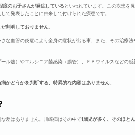
人程度のお子さんが発症している
といわれています。この疾患を
見して発表したことに由来して付けられた疾患です。
まだ判明しておりません
。
小さな血管の炎症により全身の症状が出る事、また、その治療法
プール熱）やエルシニア菌感染（腸管）、ＥＢウイルスなどの感
崎病かどうかを判断する、特異的な内容はありません
。
？
別な差はありません。川崎病はその中で
1歳児が多く、そのほと