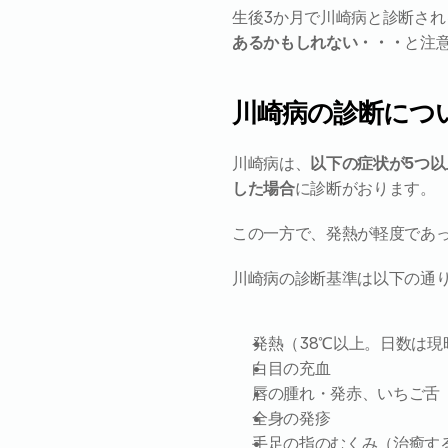
生後3か月で川崎病と診断さ
あるかもしれない・・・
と注
川崎病の診断につ
川崎病は、
以下の症状が5つ
した場合
に診断がおります。
この一方で、発熱が軽度であ
川崎病の診断基準は以下の通
発熱（38℃以上。日数は
白目の充血
唇の腫れ・発赤、いちご舌
全身の発疹
手足の指のむくみ（治癒す