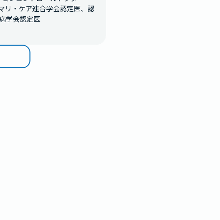
イマリ・ケア連合学会認定医、認
病学会認定医