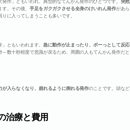
大発作」ともいわれ、典型的なてんかん発作のひとつです。
突然
ます。その後、
手足をガクガクさせる全身のけいれん発作
があら
眠りに入ってしまうことも多いです。
作」ともいわれます。
急に動作が止まったり、ボーっとして反応
秒～数十秒程度で意識が戻るため、周囲の人もてんかん発作だと
力が入らなくなり、崩れるように倒れる発作
のことです。頭など
の治療と費用