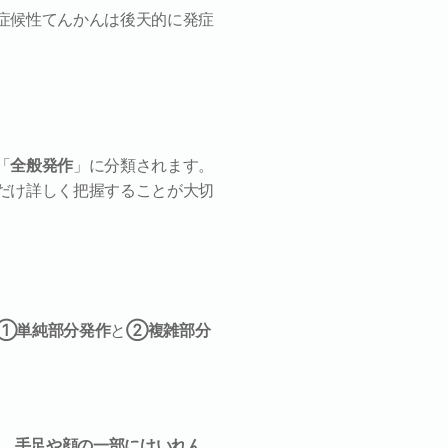
症候性てんかんは後天的に発症
「
全般発作
」に分類されます。
だけ詳しく把握することが大切
①単純部分発作
と
②複雑部分
、
手足や顔の一部にけいれん