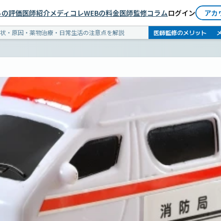
依頼者としてログイン
らの評価
医師紹介
メディコレWEBの料金
医師監修コラム
ログイン
アカ
医師としてログイン
医師監修のメリット
状・原因・薬物治療・日常生活の注意点を解説