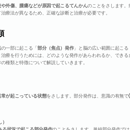
患や外傷、腫瘍などが原因で起こるてんかん
のことをさします。
て治療法が異なるため、正確な診断と治療が必要です。
類
脳の一部に起こる「
部分（焦点）発作
」と脳の広い範囲に起こる
と治療を行うためには、どのような発作があらわれるか、できる
作の種類と特徴について解説していきます。
異常が起こっている状態
をさします。部分発作は、意識の有無で
し）
ある状況で起こる部分発作
のことをさします。単純部分発作では