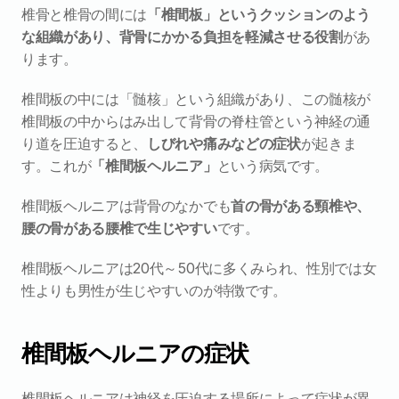
椎骨と椎骨の間には
「椎間板」というクッションのよう
な組織があり、背骨にかかる負担を軽減させる役割
があ
ります。
椎間板の中には「髄核」という組織があり、この髄核が
椎間板の中からはみ出して背骨の脊柱管という神経の通
り道を圧迫すると、
しびれや痛みなどの症状
が起きま
す。これが
「椎間板ヘルニア」
という病気です。
椎間板ヘルニアは背骨のなかでも
首の骨がある頸椎や、
腰の骨がある腰椎で生じやすい
です。
椎間板ヘルニアは20代～50代に多くみられ、性別では女
性よりも男性が生じやすいのが特徴です。
椎間板ヘルニアの症状
椎間板ヘルニアは神経を圧迫する場所によって症状が異