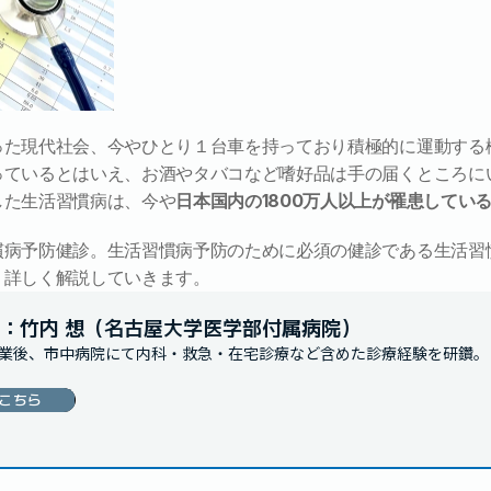
った現代社会、今やひとり１台車を持っており積極的に運動する
っているとはいえ、お酒やタバコなど嗜好品は手の届くところに
した生活習慣病は、今や
日本国内の1800万人以上が罹患してい
慣病予防健診。生活習慣病予防のために必須の健診である生活習
、詳しく解説していきます。
：竹内 想（名古屋大学医学部付属病院）
業後、市中病院にて内科・救急・在宅診療など含めた診療経験を研鑽。
こちら