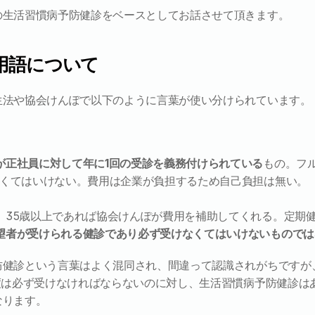
の生活習慣病予防健診をベースとしてお話させて頂きます。
用語について
生法や協会けんぽで以下のように言葉が使い分けられています。
が正社員に対して年に1回の受診を義務付けられている
もの。フ
なくてはいけない。費用は企業が負担するため自己負担は無い。
。35歳以上であれば協会けんぽが費用を補助してくれる。定期
望者が受けられる健診であり必ず受けなくてはいけないものでは
防健診という言葉はよく混同され、間違って認識されがちですが
度は必ず受けなければならないのに対し、生活習慣病予防健診は
なります。