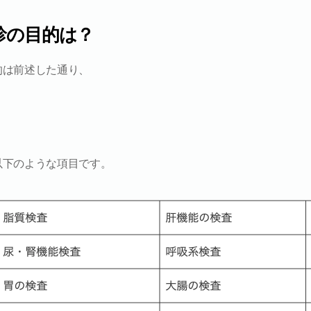
診の目的は？
的は前述した通り、
以下のような項目です。