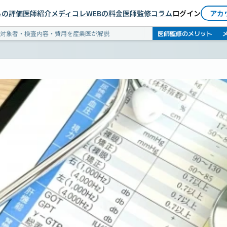
依頼者としてログイン
らの評価
医師紹介
メディコレWEBの料金
医師監修コラム
ログイン
アカ
医師としてログイン
医師監修のメリット
対象者・検査内容・費用を産業医が解説