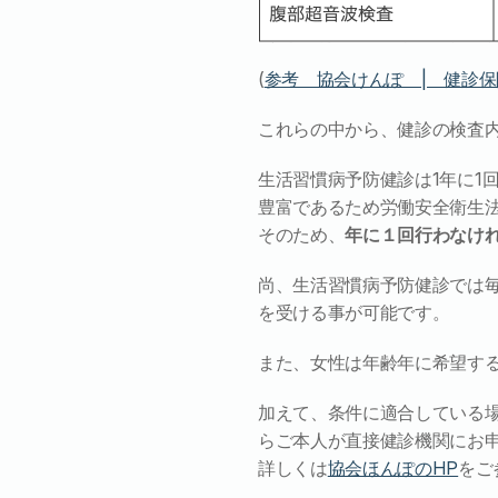
(
参考　協会けんぽ　|　健診
これらの中から、健診の検査
生活習慣病予防健診は1年に1
豊富であるため労働安全衛生
そのため、
年に１回行わなけ
尚、生活習慣病予防健診では
を受ける事が可能です。
また、女性は年齢年に希望す
加えて、条件に適合している
らご本人が直接健診機関にお
詳しくは
協会ほんぽのHP
をご