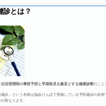
健診とは？
に
生活習慣病の事前予防と早期発見を趣旨とする健康診断
のこと
防健診」という名称は協会けんぽで実施している予防健診の名称
称が異なります。