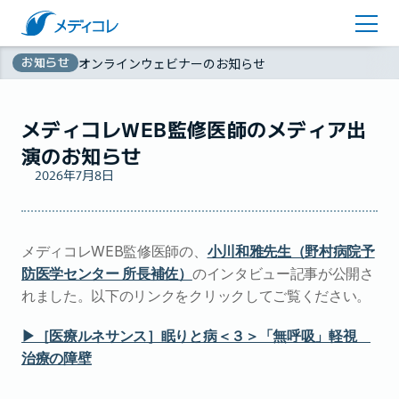
医師監修コラム
アカウント登録
お知らせ
オンラインウェビナーのお知らせ
お問い合わせ
無
資料ダウンロード
メディコレWEB監修医師のメディア出
料
演のお知らせ
2026年7月8日
メディコレWEB監修医師の、
小川和雅先生（野村病院予
防医学センター 所長補佐）
のインタビュー記事が公開さ
れました。以下のリンクをクリックしてご覧ください。
▶︎［医療ルネサンス］眠りと病＜３＞「無呼吸」軽視　
治療の障壁