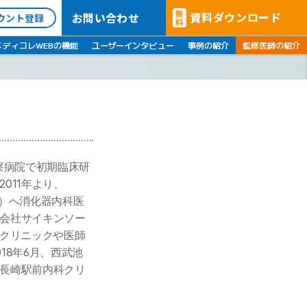
無
資料ダウンロード
お問い合わせ
ウント登録
料
メディコレWEBの機能
ユーザーインタビュー
事例の紹介
監修医師の紹介
察病院で初期臨床研
011年より、
院）へ消化器内科医
会社サイキンソー
診クリニックや医師
18年6月、西武池
長崎駅前内科クリ