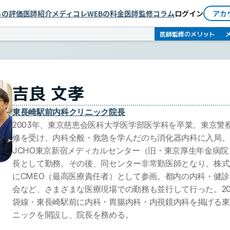
依頼者としてログイン
らの評価
医師紹介
メディコレWEBの料金
医師監修コラム
ログイン
アカ
医師としてログイン
医師監修のメリット
吉良 文孝
東長崎駅前内科クリニック院長
2003年、東京慈恵会医科大学医学部医学科を卒業。東京警
修を受け、内科全般・救急を学んだのち消化器内科に入局。2
JCHO東京新宿メディカルセンター（旧・東京厚生年金病
長として勤務。その後、同センター非常勤医師となり、株式
にCMEO（最高医療責任者）として参画。都内の内科・健
会など、さまざまな医療現場での勤務も並行して行った。20
袋線・東長崎駅前に内科・胃腸内科・内視鏡内科を掲げる東
ニックを開設し、院長を務める。