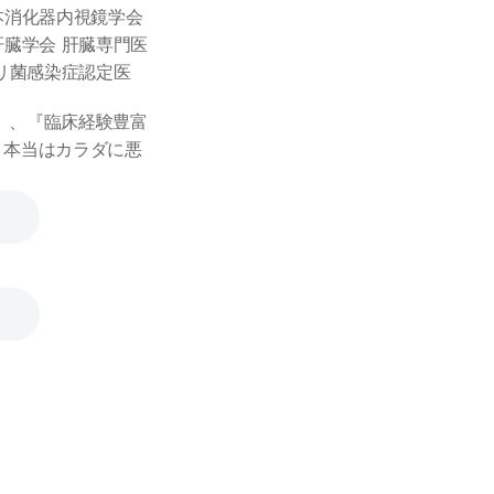
消化器内視鏡学会 
臓学会 肝臓専門医
リ菌感染症認定医
社）、『臨床経験豊富
 本当はカラダに悪