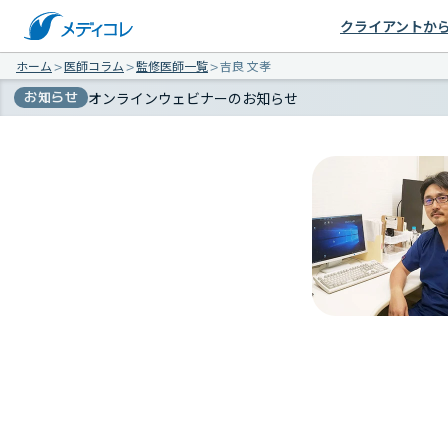
クライアントか
ホーム
＞
医師コラム
＞
監修医師一覧
＞
吉良 文孝
お知らせ
オンラインウェビナーのお知らせ