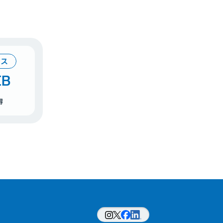
ビス
B
得