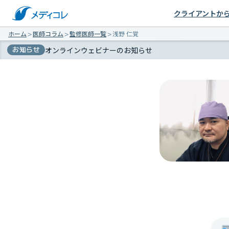
クライアントか
ホーム
＞
医師コラム
＞
監修医師一覧
＞
浅野 仁覚
お知らせ
オンラインウェビナーのお知らせ