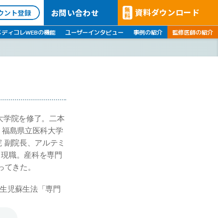
無
資料ダウンロード
お問い合わせ
ウント登録
料
メディコレWEBの機能
ユーザーインタビュー
事例の紹介
監修医師の紹介
学大学院を修了。二本
、福島県立医科大学
 副院長、アルテミ
り現職。産科を専門
ってきた。
生児蘇生法「専門