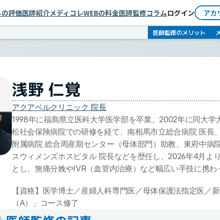
依頼者としてログイン
らの評価
医師紹介
メディコレWEBの料金
医師監修コラム
ログイン
アカ
医師としてログイン
医師監修のメリット
浅野 仁覚
アクアベルクリニック 院長
1998年に福島県立医科大学医学部を卒業、2002年に同大
松社会保険病院での研修を経て、南相馬市立総合病院 医長
附属病院 総合周産期センター（母体部門）助教、東府中病院
スウィメンズホスピタル 院長などを歴任し、2026年4月よ
とし、無痛分娩やIVR（血管内治療）など幅広い手技に携わ
【資格】医学博士／産婦人科専門医／母体保護法指定医／新
（A）」コース修了