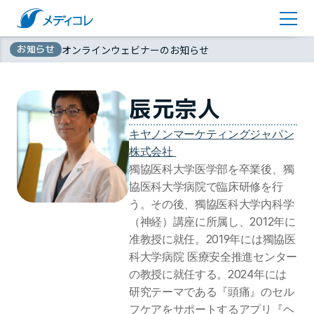
医師監修コラム
アカウント登録
お知らせ
オンラインウェビナーのお知らせ
お問い合わせ
無
資料ダウンロード
辰元宗人
料
キヤノンマーケティングジャパン
株式会社 
獨協医科大学医学部を卒業後、獨
協医科大学病院で臨床研修を行
う。その後、獨協医科大学内科学
（神経）講座に所属し、2012年に
准教授に就任。2019年には獨協医
科大学病院 医療安全推進センター
の教授に就任する。2024年には
研究テーマである『頭痛』のセル
フケアをサポートするアプリ『ヘ