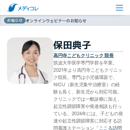
医師監修コラム
アカウント登録
お知らせ
オンラインウェビナーのお知らせ
お問い合わせ
無
資料ダウンロード
保田典子
料
高円寺こどもクリニック 院長
筑波大学医学専門学群を卒業。
2021年より高円寺こどもクリニッ
ク院長。専門は小児循環器で、
NICU（新生児集中治療室）の経
験も長く、新生児から対応可能。
クリニックでは一般診療に加え、
起立性調節障害や発達相談も行っ
ている。2026年には、子どもの発
達や起立性調節障害に対応する訪
問看護ステーション
「ここる訪問