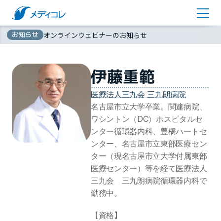
医師監修コラム
アカウント登録
お知らせ
オンラインウェビナーのお知らせ
お問い合わせ
無
資料ダウンロード
伊藤重範
料
医療法人三九会 三九朗病院
名古屋市立大学卒業。関連病院、
ワシントン（DC）ホスピタルセ
ンター循環器内科、豊橋ハートセ
ンター、名古屋市立東部医療セン
ター（現名古屋市立大学付属東部
医療センター）等を経て医療法人
三九会　三九朗病院循環器内科で
勤務中。
【資格】