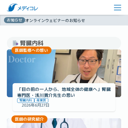
医師監修コラム
アカウント登録
お知らせ
オンラインウェビナーのお知らせ
お問い合わせ
無
資料ダウンロード
料
腎臓内科
医師監修への想い
「目の前の一人から、地域全体の健康へ」腎臓
専門医・浅川貴介先生の思い
腎臓内科
産業医
2026年6月27日
医師の研究紹介