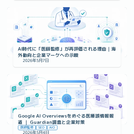
医師監修のメリット
AI時代に「医師監修」が再評価される理由｜海
外動向と企業マーケへの示唆 
2026年5月7日
医師監修のメリット
Google AI Overviewsをめぐる医療誤情報報
道 ｜ Guardian調査と企業対策
医師監修
SEO
AIO
2026年5月4日