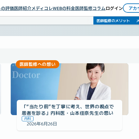
依頼者としてログイン
らの評価
医師紹介
メディコレWEBの料金
医師監修コラム
ログイン
アカ
医師としてログイン
医師監修のメリット
医師監修への想い
「“当たり前”を丁寧に考え、世界の視点で
患者を診る」内科医・山本佳奈先生の思い
内科
2026年6月26日