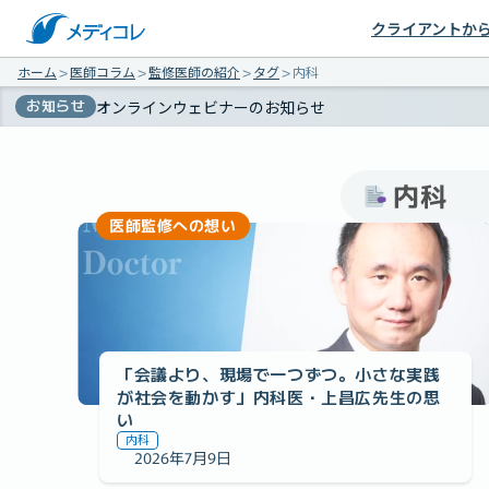
クライアントか
ホーム
＞
医師コラム
＞
監修医師の紹介
＞
タグ
＞
内科
お知らせ
オンラインウェビナーのお知らせ
内科
医師監修への想い
「会議より、現場で一つずつ。小さな実践
が社会を動かす」内科医・上昌広先生の思
い
内科
2026年7月9日