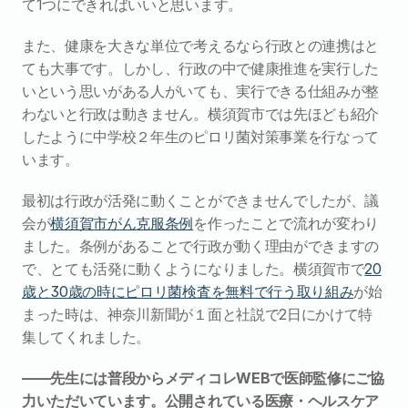
て1つにできればいいと思います。
また、健康を大きな単位で考えるなら行政との連携はと
ても大事です。しかし、行政の中で健康推進を実行した
いという思いがある人がいても、実行できる仕組みが整
わないと行政は動きません。横須賀市では先ほども紹介
したように中学校２年生のピロリ菌対策事業を行なって
います。
最初は行政が活発に動くことができませんでしたが、議
会が
横須賀市がん克服条例
を作ったことで流れが変わり
ました。条例があることで行政が動く理由ができますの
で、とても活発に動くようになりました。横須賀市で
20
歳と30歳の時にピロリ菌検査を無料で行う取り組み
が始
まった時は、神奈川新聞が１面と社説で2日にかけて特
集してくれました。
――先生には普段からメディコレWEBで医師監修にご協
力いただいています。公開されている医療・ヘルスケア