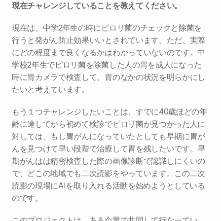
現在チャレンジしていることを教えてください。
現在は、中学2年生の時にピロリ菌のチェックと除菌を
行うと発がん防止効果いいとされています。ただ、実際
にどの程度まで良くなるかはわかっていないのです。中
学校2年生でピロリ菌を除菌した人の胃を成人になった
時に胃カメラで検査して、胃のなかの状況を明らかにし
たいと考えています。
もう１つチャレンジしたいことは、すでに40歳ほどの年
齢に達してから初めて検診でピロリ菌が見つかった人に
対しては、もし胃がんになっていたとしても早期に胃が
んを見つけて早い段階で治療して胃を残したいです。早
期がんはは精密検査した際の画像診断で認識しにくいの
で、どこの地域でも二次読影をやっています。この二次
読影の現場にAIを取り入れる活動を始めようとしている
のです。
このプロジェクトは、ある企業で共同して行なってい