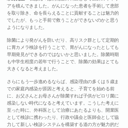
アを積んできました。がんになった患者を手術して患部
を取り除き、命を長らえることに貢献することは魅力的
でしたが、もっと手前で救うことができないのかと思う
ようになりました。
除菌により発がんを防いだり、高リスク群として定期的
に胃カメラ検診を行うことで、胃がんになったとしても
早期発見ができるのではないかと思いました。除菌時期
も中学生程度の若年で行うことで、除菌の効果はとても
大きくなると考えました。
さらにもう一歩進めるならば、感染理由の多くは５歳ま
での家庭内感染が原因と考えると、子育てを始める前
に、お父さんとお母さんが除菌すれば子供がピロリ菌に
感染しない時代になると考えています。こうした考えに
至った時に、外科医として治療にあたるよりも、開業医
として検診に携わったり、行政や議会と医師会として協
力して新しい検診システムを構築する道の方が魅力的だ