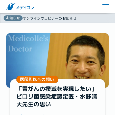
医師監修コラム
アカウント登録
お知らせ
オンラインウェビナーのお知らせ
お問い合わせ
無
資料ダウンロード
料
医師監修への想い
「胃がんの撲滅を実現したい」
ピロリ菌感染症認定医・水野靖
大先生の思い