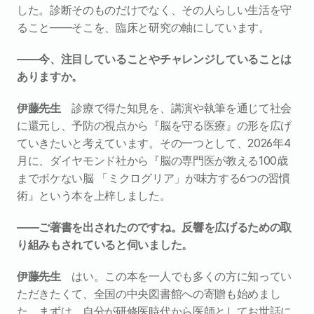
した。診断そのものだけでなく、その人らしい生活を守
ること――そこを、臨床と研究の軸にしています。
――今、注目していることやチャレンジしていることは
ありますか。
伊藤先生　
診療で得た知見を、講演や執筆を通じて社会
に還元し、予防の視点から『脳を守る医療』の形を広げ
ていきたいと考えています。その一つとして、2026年4
月に、ダイヤモンド社から『脳の専門医が教える100歳
までボケない脳 「ミクログリア」が味方する6つの習慣
術』という本を上梓しました。
――ご著書を出されたのですね。反響を広げるための取
り組みもされていると伺いました。
伊藤先生　
はい。この本を一人でも多くの方に知ってい
ただきたくて、全国の中央図書館への寄贈も始めまし
た。まずは、自分が研修医時代から医師としてお世話に