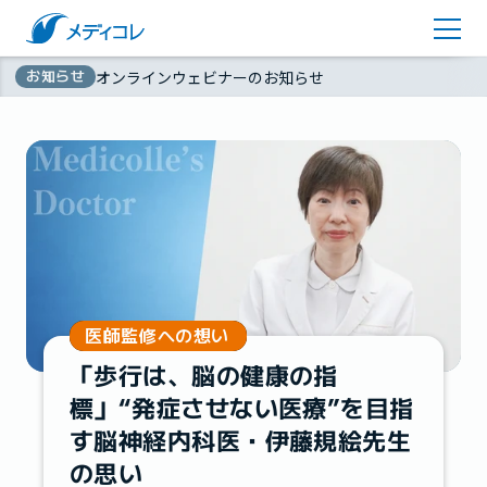
医師監修コラム
アカウント登録
お知らせ
オンラインウェビナーのお知らせ
お問い合わせ
無
資料ダウンロード
料
医師監修への想い
「歩行は、脳の健康の指
標」“発症させない医療”を目指
す脳神経内科医・伊藤規絵先生
の思い