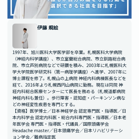
伊藤 規絵
1997年、旭川医科大学医学部を卒業。札幌医科大学病院
（神経内科学講座）、市立室蘭総合病院、市立釧路総合病
院、市立芦別病院などで研鑽を積み、2003年に札幌医科大
学大学院医学研究科（第一病理学講座）へ進学、2007年に
博士課程を修了。札幌山の上病院 神経内科病棟医長などを
経て、2016年より札幌西円山病院に勤務。現在は同院 神
経内科総合医療センターにて医長を務める（札幌道都病院 
神経内科も兼任）。歩行障害・認知症・パーキンソン病な
どの神経変性疾患を専門とする。

【資格】医学博士／日本神経学会 認定専門医・指導医／日
本内科学会 認定内科医・総合内科専門医・指導医／日本老
年医学会 専門医・指導医・代議員／国際頭痛学会 
Headache master／日本頭痛学会／日本リハビリテーシ
ョン学会／難病指定医
