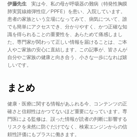
伊藤先生　
実は今、私の母が呼吸器の難病（特発性胸膜
肺実質線維弾性症／PPFE）を患い、入院しています。
患者の家族という立場になってみて、病気について、誰
でも簡単にアクセスでき、分かりやすく、かつ正確な知
識を得られることの重要性を、あらためて痛感しまし
た。専門家が関わって正しい情報を届けることは、ご本
人やご家族の安心に直結します。この記事が、皆さんが
自分やご家族の健康と向き合う、小さな一歩になれば嬉
しいです。
まとめ
健康・医療に関する情報があふれる今、コンテンツの正
確さと信頼性はかつてないほど重要になっています。専
門医による監修は、誤った情報が読者の判断に影響する
リスクを未然に防ぐだけでなく、検索エンジンからの信
頼性評価にもプラスに働きます。