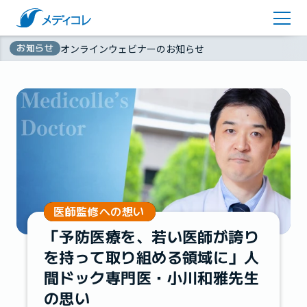
医師監修コラム
アカウント登録
お知らせ
オンラインウェビナーのお知らせ
お問い合わせ
無
資料ダウンロード
料
医師監修への想い
「予防医療を、若い医師が誇り
を持って取り組める領域に」人
間ドック専門医・小川和雅先生
の思い