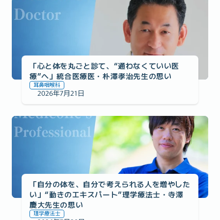
「心と体を丸ごと診て、“通わなくていい医
療”へ」統合医療医・朴澤孝治先生の思い
耳鼻咽喉科
2026年7月21日
医師監修への想い
「自分の体を、自分で考えられる人を増やした
い」“動きのエキスパート”理学療法士・寺澤
慶大先生の思い
理学療法士